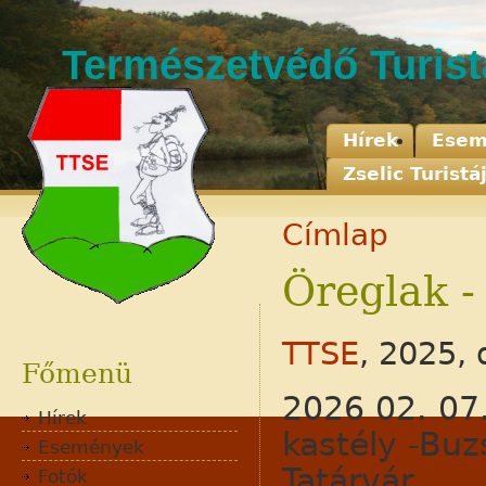
Természetvédő Turis
Hírek
Esem
Zselic Turistá
Címlap
Öreglak -
Adatvédelem
Jognyilatkozat
TTSE
, 2025,
Kapcsolat
Főmenü
2026 02. 07.
Hírek
kastély -Buz
Események
Tatárvár
Fotók