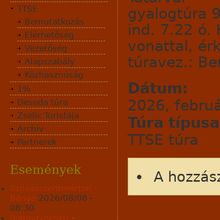
TTSE
gyalogtúra 
Bemutatkozás
ind. 7.22 ó. 
Elérhetőség
vonattal, ér
Vezetőség
túravez.: Be
Alapszabály
Közhasznúság
Dátum:
1%
2026, februá
Deseda túra
Zselic Turistája
Túra típus
Archív
TTSE túra
Partnerek
Események
A hozzás
Szilvásszentmárton -
Bánya
2026/08/08 -
08:30
Somogygeszti -