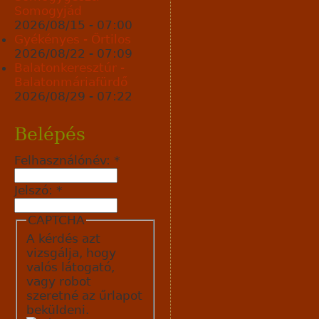
Somogyjád
2026/08/15 - 07:00
Gyékényes - Őrtilos
2026/08/22 - 07:09
Balatonkeresztúr -
Balatonmáriafürdő
2026/08/29 - 07:22
Belépés
Felhasználónév:
*
Jelszó:
*
CAPTCHA
A kérdés azt
vizsgálja, hogy
valós látogató,
vagy robot
szeretné az űrlapot
beküldeni.