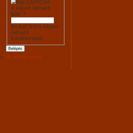
A képen látható
kód:
*
Be kell írni a képen
látható
karaktereket.
Új jelszó kérés