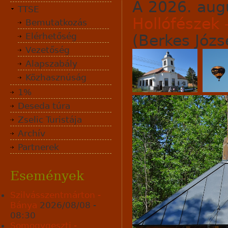
A 2026. aug
TTSE
Hollófészek 
Bemutatkozás
Elérhetőség
(Berkes Józse
Vezetőség
Alapszabály
Közhasznúság
1%
Deseda túra
Zselic Turistája
Archív
Partnerek
Események
Szilvásszentmárton -
Bánya
2026/08/08 -
08:30
Somogygeszti -