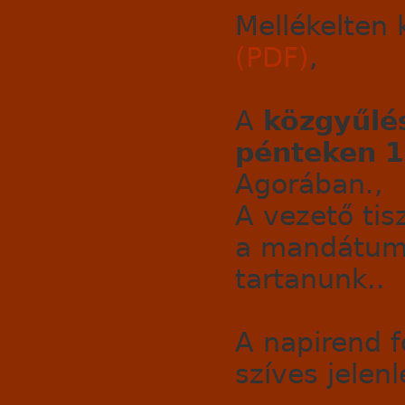
Mellékelten
(PDF)
,
A
közgyűlés
pénteken 1
Agorában.,
A vezető tis
a mandátuma 
tartanunk..
A napirend f
szíves jelenl