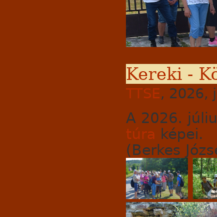
Kereki - K
TTSE
, 2026, 
A 2026. júli
túra
képei.
(Berkes Józse