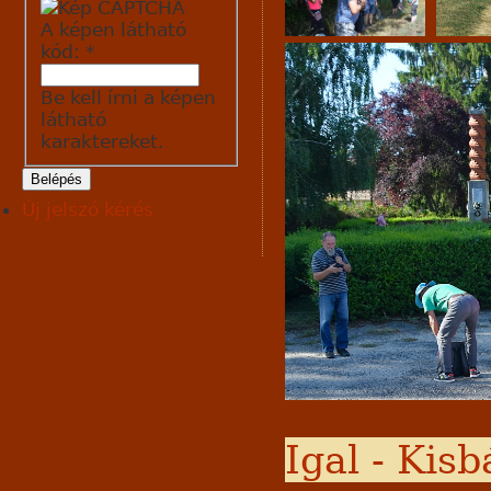
A képen látható
kód:
*
Be kell írni a képen
látható
karaktereket.
Új jelszó kérés
Igal - Kisb