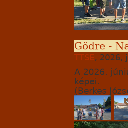
Gödre - Na
TTSE
, 2026, 
A 2026. júni
képei.
(Berkes Józse