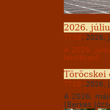
2026. júli
TTSE
, 2026, 
A 2026. júli
letölthető.
Töröcskei 
TTSE
, 2026, 
A 2026. máj
(Berkes Józse