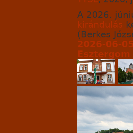
A 2026. júni
kirándulás
ké
(Berkes Józse
2026-06-05
Esztergom