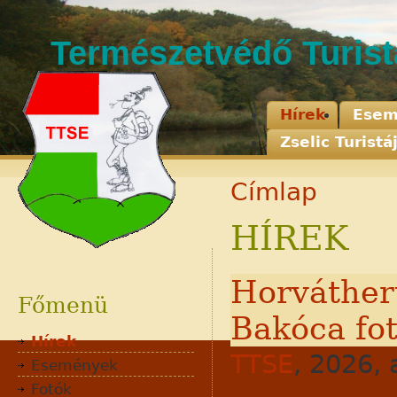
Természetvédő Turis
Hírek
Esem
Zselic Turistá
Címlap
HÍREK
Adatvédelem
Jognyilatkozat
Horváthert
Kapcsolat
Főmenü
Bakóca fo
Hírek
TTSE
, 2026, 
Események
Fotók