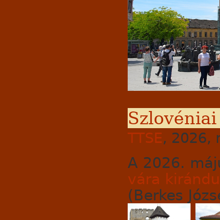
Szlovéniai
TTSE
, 2026, 
A 2026. máj
vára kiránd
(Berkes Józse