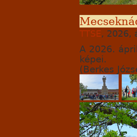
Mecseknád
TTSE
, 2026, 
A 2026. ápri
képei.
(Berkes Józse