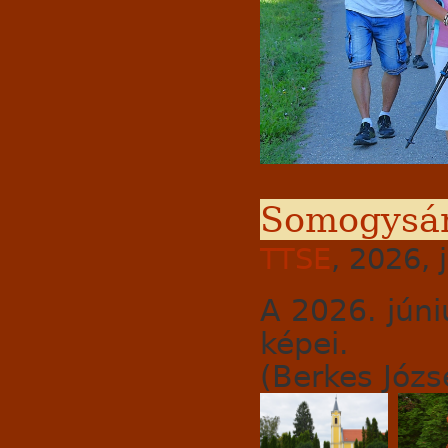
Somogysár
TTSE
, 2026, 
A 2026. júni
képei.
(Berkes Józse