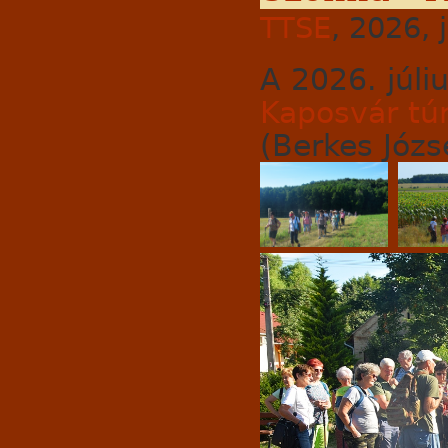
TTSE
, 2026, 
A 2026. júli
Kaposvár tú
(Berkes Józse