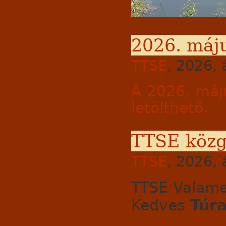
2026. máj
TTSE
, 2026, 
A 2026. máju
letölthető.
TTSE közg
TTSE
, 2026, 
TTSE Valame
Kedves
Túr