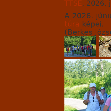
TTSE
, 2026, 
A 2026. júni
túra
képei.
(Berkes Józse