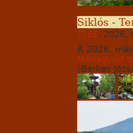
Siklós - T
TTSE
, 2026, 
A 2026. máj
Máriagyűd t
(Berkes Józse