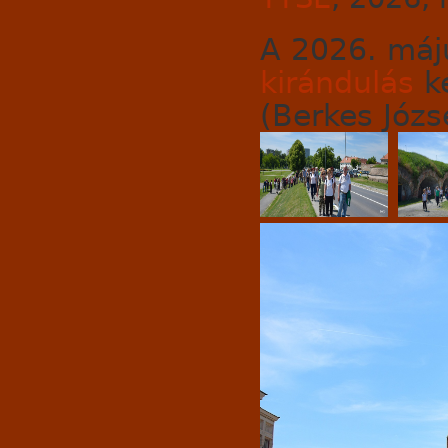
A 2026. máj
kirándulás
k
(Berkes Józse