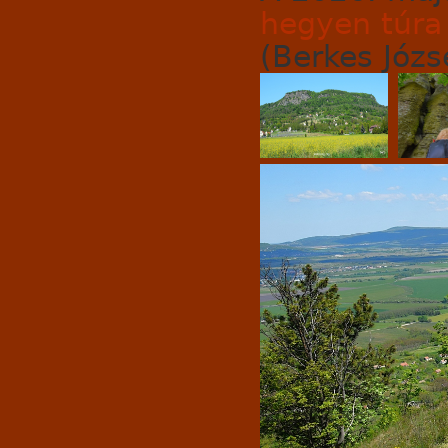
hegyen túr
(Berkes Józse