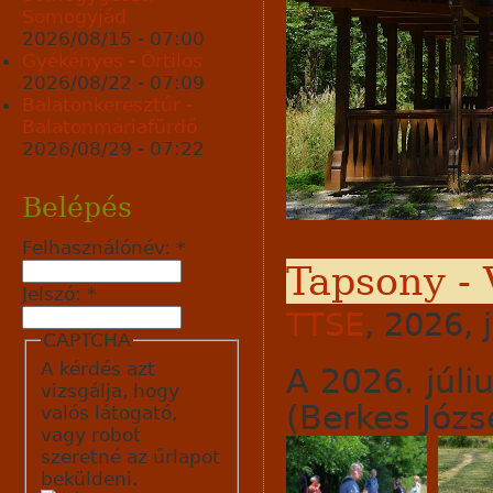
Somogyjád
2026/08/15 - 07:00
Gyékényes - Őrtilos
2026/08/22 - 07:09
Balatonkeresztúr -
Balatonmáriafürdő
2026/08/29 - 07:22
Belépés
Felhasználónév:
*
Tapsony - 
Jelszó:
*
TTSE
, 2026, 
CAPTCHA
A kérdés azt
A 2026. júli
vizsgálja, hogy
(Berkes Józse
valós látogató,
vagy robot
szeretné az űrlapot
beküldeni.