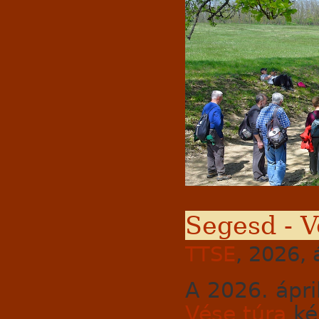
Segesd - V
TTSE
, 2026, 
A 2026. ápri
Vése túra
ké