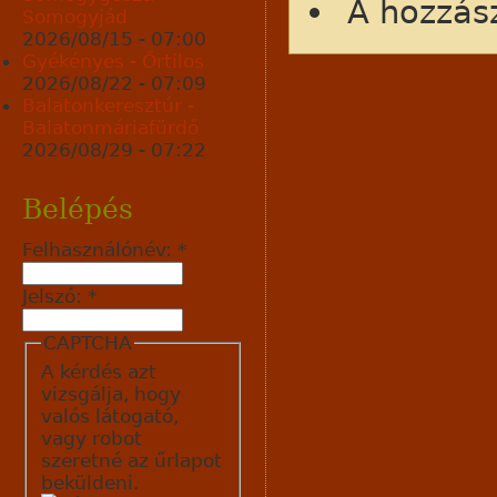
A hozzás
Somogyjád
2026/08/15 - 07:00
Gyékényes - Őrtilos
2026/08/22 - 07:09
Balatonkeresztúr -
Balatonmáriafürdő
2026/08/29 - 07:22
Belépés
Felhasználónév:
*
Jelszó:
*
CAPTCHA
A kérdés azt
vizsgálja, hogy
valós látogató,
vagy robot
szeretné az űrlapot
beküldeni.