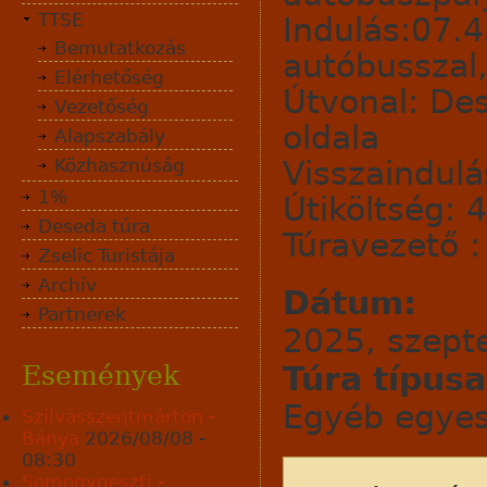
TTSE
Indulás:07.4
Bemutatkozás
autóbusszal
Elérhetőség
Útvonal: Des
Vezetőség
oldala
Alapszabály
Visszaindulá
Közhasznúság
1%
Útiköltség: 
Deseda túra
Túravezető :
Zselic Turistája
Archív
Dátum:
Partnerek
2025, szept
Túra típus
Események
Egyéb egyesü
Szilvásszentmárton -
Bánya
2026/08/08 -
08:30
Somogygeszti -