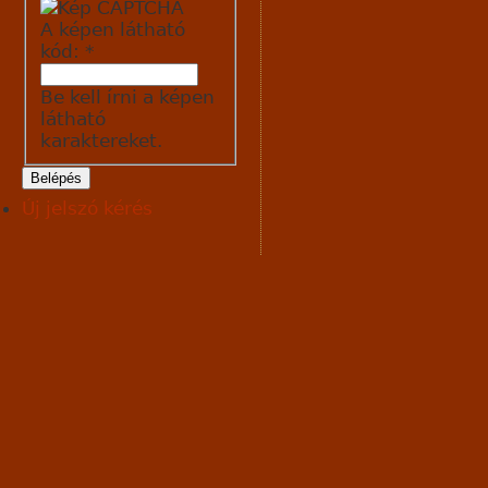
A képen látható
kód:
*
Be kell írni a képen
látható
karaktereket.
Új jelszó kérés