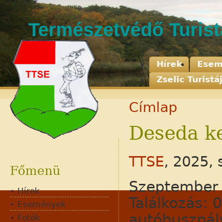
Természetvédő Turis
Hírek
Esem
Zselic Turistá
Címlap
Deseda k
Adatvédelem
Jognyilatkozat
TTSE
, 2025,
Kapcsolat
Főmenü
Szeptember 
Hírek
Találkozás: 
Események
autóbuszpál
Fotók